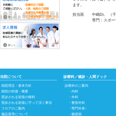
ます。
担当医 中嶋Dr, （
専門：スポーツ・下
当院について
診療科／健診・人間ドック
病院理念・基本方針
診療科のご案内
病院の特徴・概要
・
内科
受診される皆様の権利
・
外科
受診される皆様に守って頂く事項
・
整形外科
フロアのご案内
〈専門外来〉
施設基準について
・
糖尿病