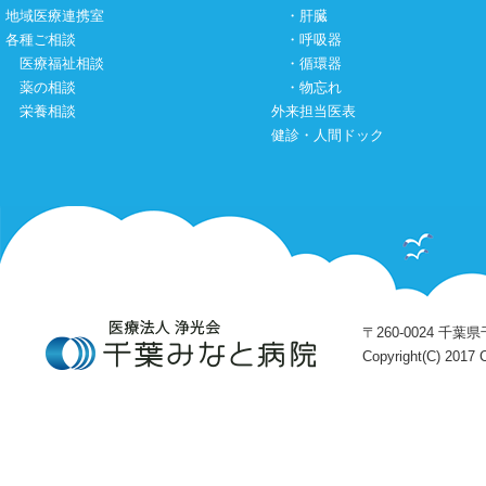
地域医療連携室
・
肝臓
各種ご相談
・
呼吸器
医療福祉相談
・
循環器
薬の相談
・
物忘れ
栄養相談
外来担当医表
健診・人間ドック
〒260-0024 千葉県千
Copyright(C) 2017 C