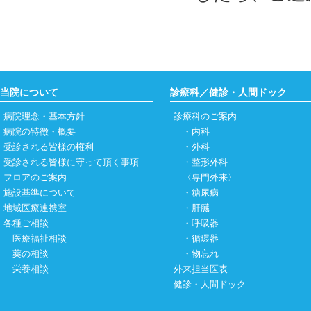
当院について
診療科／健診・人間ドック
病院理念・基本方針
診療科のご案内
病院の特徴・概要
・
内科
受診される皆様の権利
・
外科
受診される皆様に守って頂く事項
・
整形外科
フロアのご案内
〈専門外来〉
施設基準について
・
糖尿病
地域医療連携室
・
肝臓
各種ご相談
・
呼吸器
医療福祉相談
・
循環器
薬の相談
・
物忘れ
栄養相談
外来担当医表
健診・人間ドック