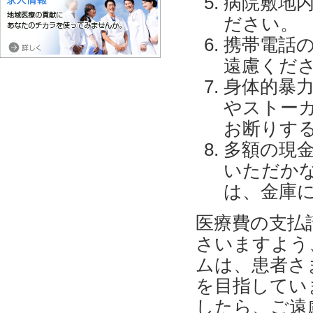
病院敷地
ださい。
携帯電話
遠慮くだ
身体的暴
やストー
お断りす
多額の現
いただか
は、金庫
医療費の支払
さいますよう
ムは、患者さ
を目指してい
したら、ご遠