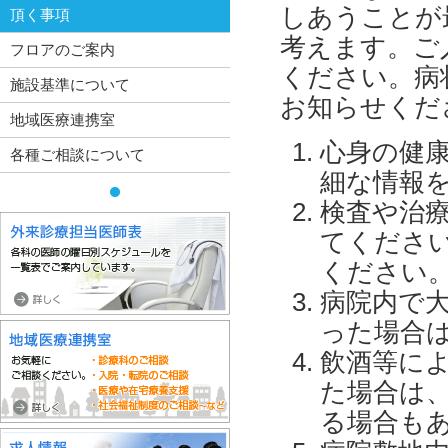
しあうことが
頂く事項
考えます。ご
フロアのご案内
ください。病
施設基準について
お知らせくだ
地域医療連携室
心身の健
各種ご相談について
細な情報
検査や治
てくださ
ください
病院内で
った場合
飲酒等に
た場合は
る場合も