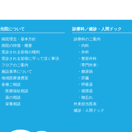
当院について
診療科／健診・人間ドック
病院理念・基本方針
診療科のご案内
病院の特徴・概要
・
内科
受診される皆様の権利
・
外科
受診される皆様に守って頂く事項
・
整形外科
フロアのご案内
〈専門外来〉
施設基準について
・
糖尿病
地域医療連携室
・
肝臓
各種ご相談
・
呼吸器
医療福祉相談
・
循環器
薬の相談
・
物忘れ
栄養相談
外来担当医表
健診・人間ドック