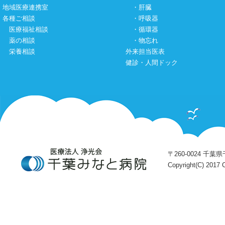
地域医療連携室
・
肝臓
各種ご相談
・
呼吸器
医療福祉相談
・
循環器
薬の相談
・
物忘れ
栄養相談
外来担当医表
健診・人間ドック
〒260-0024 千葉県千
Copyright(C) 2017 C