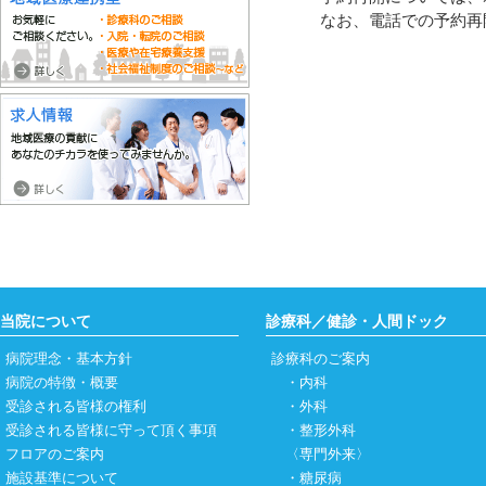
なお、電話での予約再
当院について
診療科／健診・人間ドック
病院理念・基本方針
診療科のご案内
病院の特徴・概要
・
内科
受診される皆様の権利
・
外科
受診される皆様に守って頂く事項
・
整形外科
フロアのご案内
〈専門外来〉
施設基準について
・
糖尿病