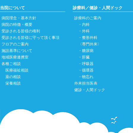
当院について
診療科／健診・人間ドック
病院理念・基本方針
診療科のご案内
病院の特徴・概要
・
内科
受診される皆様の権利
・
外科
受診される皆様に守って頂く事項
・
整形外科
フロアのご案内
〈専門外来〉
施設基準について
・
糖尿病
地域医療連携室
・
肝臓
各種ご相談
・
呼吸器
医療福祉相談
・
循環器
薬の相談
・
物忘れ
栄養相談
外来担当医表
健診・人間ドック